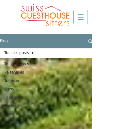
Blog
Tous les posts
Tous les posts
Partenaires
Tourisme
Agenda
Food Lover
Animaux
Sport
Academy