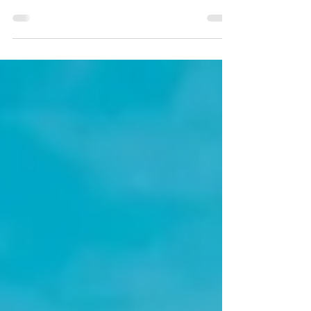
France !
Le Domaine de la Jarrige notre nouveau partenaire
dans la Creuse !