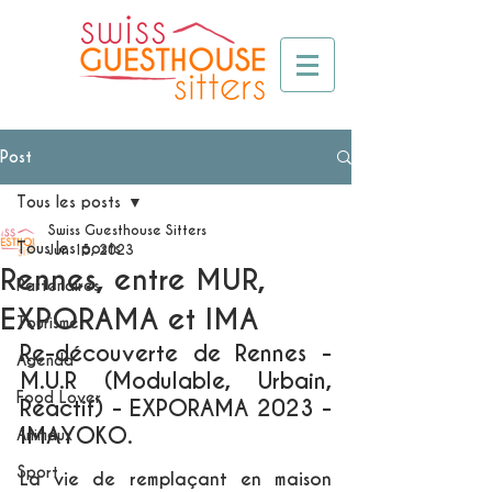
Post
Tous les posts
Swiss Guesthouse Sitters
Tous les posts
Jun 15, 2023
Rennes, entre MUR,
Partenaires
EXPORAMA et IMA
Tourisme
Re-découverte de Rennes - 
Agenda
M.U.R (Modulable, Urbain, 
Food Lover
Réactif) - EXPORAMA 2023 - 
IMAYOKO. 
Animaux
Sport
La vie de remplaçant en maison 