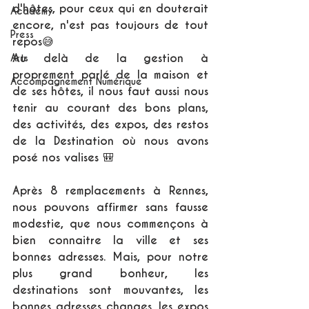
d'hôtes, pour ceux qui en douterait 
Academy
encore, n'est pas toujours de tout 
Press
repos😅
Au delà de la gestion à 
Arts
proprement parlé de la maison et 
Accompagnement Numérique
de ses hôtes, il nous faut aussi nous 
tenir au courant des bons plans, 
des activités, des expos, des restos 
de la Destination où nous avons 
posé nos valises 🎒
Après 8 remplacements à Rennes, 
nous pouvons affirmer sans fausse 
modestie, que nous commençons à 
bien connaitre la ville et ses 
bonnes adresses. Mais, pour notre 
plus grand bonheur, les 
destinations sont mouvantes, les 
bonnes adresses changes, les expos 