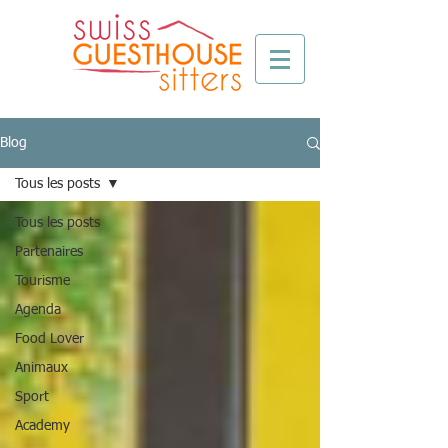
Blog
Tous les posts
Tous les posts
Partenaires
Tourisme
Agenda
Food Lover
Animaux
Sport
Academy