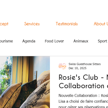
cept
Services
Testimonials
About 
ourisme
Agenda
Food Lover
Animaux
Sport
ement Numérique
Swiss Guesthouse Sitters
Dec 10, 2025
Rosie's Club -
Collaboration 
Nouvelle Collaboration : Rosi
Lisa a choisi de faire confia
pour gérer ses réservations et