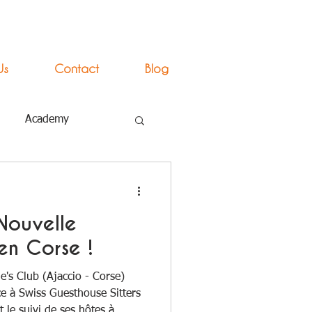
Us
Contact
Blog
Academy
 Nouvelle
en Corse !
e's Club (Ajaccio - Corse)
nce à Swiss Guesthouse Sitters
 le suivi de ses hôtes à