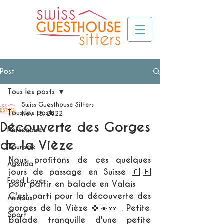
Post
Tous les posts
Swiss Guesthouse Sitters
Tous les posts
Nov 15, 2022
Découverte des Gorges
Partenaires
de la Vièze
Tourisme
Nous profitons de ces quelques 
Agenda
jours de passage en Suisse 🇨🇭 
Food Lover
pour partir en balade en Valais  
C'est parti pour la découverte des 
Animaux
gorges de la Vièze 🍀☀️👀 . Petite 
Sport
balade tranquille d'une petite 