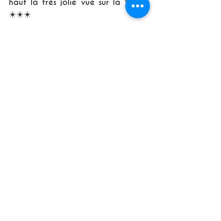
haut la très jolie vue sur la Vallée 
☀️☀️☀️ 
La ballade fait 2.2 km aller/retour, 
elle peut se prolonger facilement 
après la passerelle par un autre 
chemin pédestre.
Super sortie pour se ressourcer 
avec le bruit de l’eau, 💧le chant 
des oiseaux 🐧et le passage des 