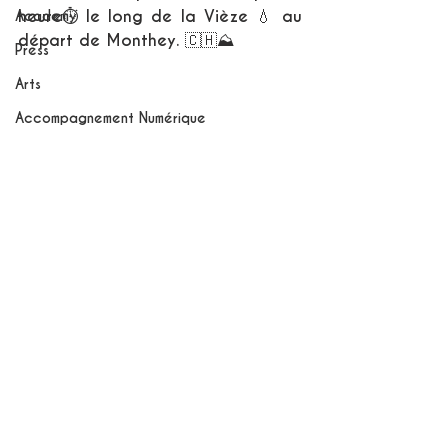
heure⏱ le long de la Vièze 💧 au 
Academy
départ de Monthey. 🇨🇭⛰ 
Press
Arts
Accompagnement Numérique