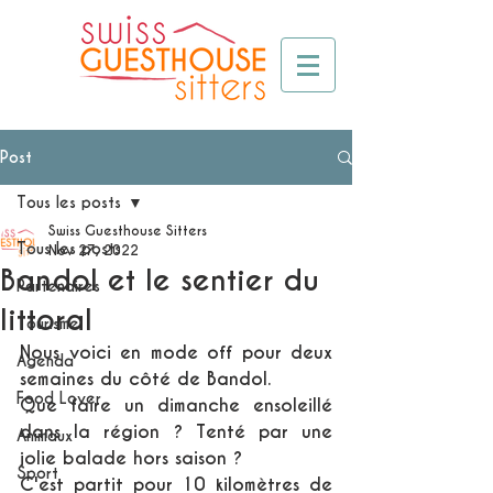
Post
Tous les posts
Swiss Guesthouse Sitters
Tous les posts
Nov 27, 2022
Bandol et le sentier du
Partenaires
littoral
Tourisme
Nous voici en mode off pour deux 
Agenda
semaines du côté de Bandol.
Food Lover
Que faire un dimanche ensoleillé 
dans la région ? Tenté par une 
Animaux
jolie balade hors saison ?
Sport
C'est partit pour 10 kilomètres de 