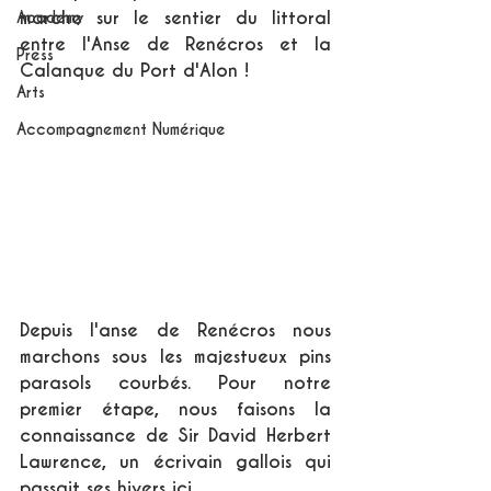
marche sur le sentier du littoral 
Academy
entre l'Anse de Renécros et la 
Press
Calanque du Port d'Alon !
Arts
Accompagnement Numérique
Depuis l'anse de Renécros nous 
marchons sous les majestueux pins 
parasols courbés. Pour notre 
premier étape, nous faisons la 
connaissance de Sir David Herbert 
Lawrence, un écrivain gallois qui 
passait ses hivers ici.  