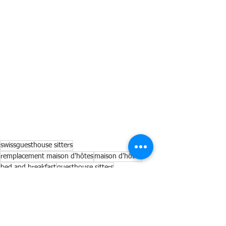
swissguesthouse sitters
remplacement maison d'hôtes
maison d'hôtes
bed and breakfast
guesthouse sitters
maison d'hôtes de charme
randonnee
var
bandol
sentier du littoral
calanque du port d'alon
anse de renécros
Sport
Tourisme