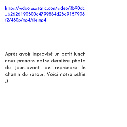
https://video.wixstatic.com/video/3b90dc
_b2626190500c4799864d25c9157908
f2/480p/mp4/file.mp4
Après avoir improvisé un petit lunch 
nous prenons notre dernière photo 
du jour...avant de reprendre le 
chemin du retour. Voici notre selfie 
:)