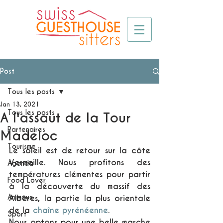
Post
Tous les posts
Jan 13, 2021
Tous les posts
A l'assaut de la Tour
Partenaires
Madeloc
Tourisme
Le soleil est de retour sur la côte 
Vermeille. Nous profitons des 
Agenda
températures clémentes pour partir 
Food Lover
à la découverte du massif des 
Animaux
Albères, la partie la plus orientale 
de la 
chaîne pyrénéenne
.
Sport
Nous optons pour une belle marche 