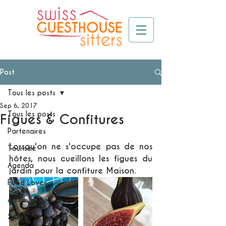
Post
Tous les posts
Sep 6, 2017
Tous les posts
Figues & Confitures
Partenaires
Lorsqu'on ne s'occupe pas de nos 
Tourisme
hôtes, nous cueillons les figues du 
Agenda
jardin pour la confiture Maison. 
Food Lover
Animaux
Sport