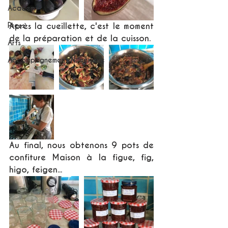
Academy
Press
Après la cueillette, c'est le moment 
de la préparation et de la cuisson. 
Arts
Accompagnement Numérique
Au final, nous obtenons 9 pots de 
confiture Maison à la figue, fig, 
higo, feigen...