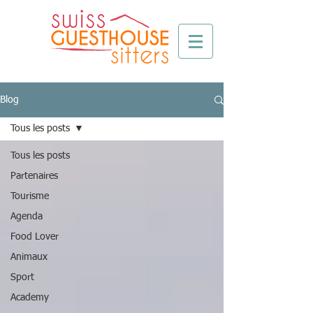
Blog
Tous les posts
Tous les posts
Partenaires
Tourisme
Agenda
Food Lover
Animaux
Sport
Academy