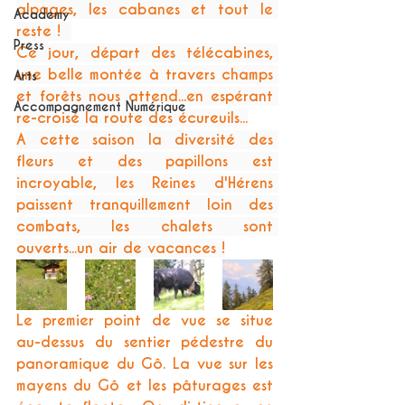
alpages, les cabanes et tout le 
Academy
reste !  
Press
Ce jour, départ des télécabines, 
une belle montée à travers champs 
Arts
et forêts nous attend...en espérant 
Accompagnement Numérique
re-croisé la route des écureuils...
A cette saison la diversité des 
fleurs et des papillons est 
incroyable, les Reines d'Hérens 
paissent tranquillement loin des 
combats, les chalets sont 
ouverts...un air de vacances !
Le premier point de vue se situe 
au-dessus du sentier pédestre du 
panoramique du Gô. La vue sur les 
mayens du Gô et les pâturages est 