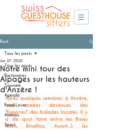
Post
Tous les posts
Jun 27, 2020
Tous les posts
Notre mini tour des
Partenaires
Alpages sur les hauteurs
Tourisme
d'Anzère !
Agenda
Après quelques semaines à Anzère, 
nous sommes devenues des 
Food Lover
"Expertes" des balades locales. Il y 
Animaux
a de quoi faire entre les Bisses 
Sport
(Sion, Bitaillaz, Ayant...), les 