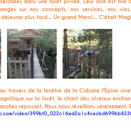
erchées dans une forêt privée. Leur nom est tiré d
hanges sur nos concepts, nos services, nos vies..
déjeuner plus tard... Un grand Merci... C'était Magi
 au travers de la fenêtre de la Cabane l'Épine vine
agnifique sur la forêt, le chant des oiseaux enchante
ranches reposant. Nous nous réveillons sereinement. 
tatic.com/video/399bf0_022c16ed2a1c4cecbd699bb833