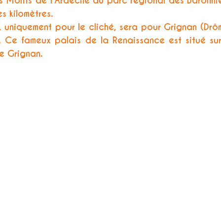
s Monts de l'Ardèche au parc régional des Baronnie
es kilomètres.
, uniquement pour le cliché, sera pour Grignan (Drô
 Ce fameux palais de la Renaissance est situé sur 
e Grignan. 