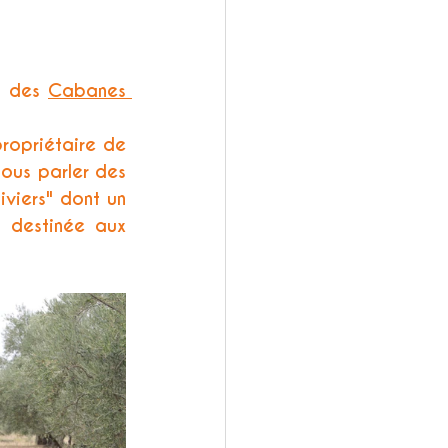
s des 
Cabanes 
ropriétaire de 
nous parler des 
viers" dont un 
 destinée aux 