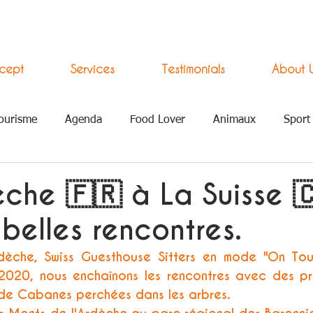
cept
Services
Testimonials
About 
ourisme
Agenda
Food Lover
Animaux
Sport
ement Numérique
èche 🇫🇷 à La Suisse 
belles rencontres.
dèche, Swiss Guesthouse Sitters en mode "On Tour
 2020, nous enchaînons les rencontres avec des pro
de Cabanes perchées dans les arbres. 