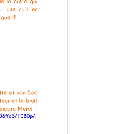
e la crête qui 
. une nuit en 
que !!!
tte et son Spa 
ur et le bruit 
Encore Merci !
08ffc5/1080p/