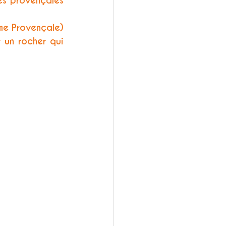
s provençales 
me Provençale) 
un rocher qui 