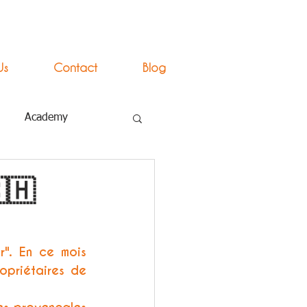
Us
Contact
Blog
Academy
🇭
". En ce mois 
priétaires de 