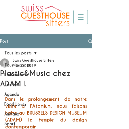
Post
Tous les posts
Swiss Guesthouse Sitters
Tous les posts
Mar 23, 2019
Plastic&Music chez
Partenaires
ADAM !
Tourisme
Agenda
Dans le prolongement de notre 
Food Lover
visite à l'Atomium, nous faisons 
halte au 
BRUSSELS DESIGN MUSEUM 
Animaux
(ADAM)
 le temple du design 
Sport
contemporain.