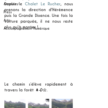
Depuis le 
Chalet Le Rucher
, nous 
Academy
prenons la direction d'Hérémence 
Press
puis la Grande Dixence. Une fois la 
Arts
voiture parquée, il ne nous reste 
plus qu'à monter !
Accompagnement Numérique
Le chemin s’élève rapidement à 
travers la forêt 🌲🥀🌼.