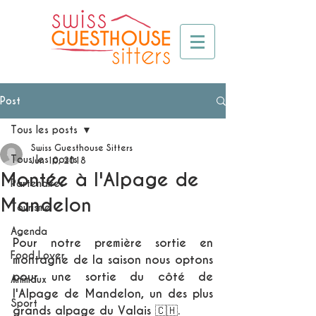
Post
Tous les posts
Swiss Guesthouse Sitters
Tous les posts
Jun 10, 2018
Montée à l'Alpage de
Partenaires
Mandelon
Tourisme
Agenda
Pour notre première sortie en 
Food Lover
montagne de la saison nous optons 
pour une sortie du côté de 
Animaux
l'Alpage de Mandelon, un des plus 
Sport
grands alpage du Valais 🇨🇭.