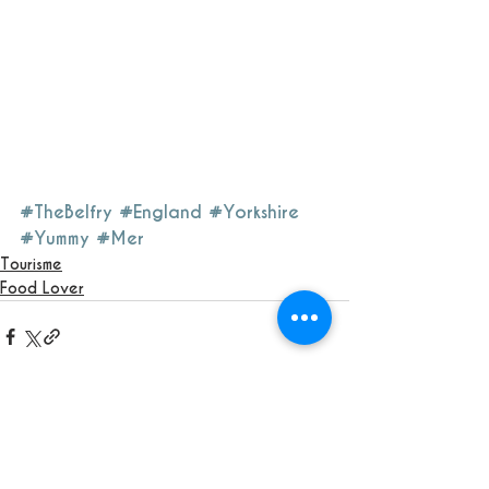
#TheBelfry
#England
#Yorkshire
#Yummy
#Mer
Tourisme
Food Lover
See All
Recent Posts