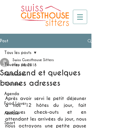
Post
Tous les posts
Swiss Guesthouse Sitters
Tous les posts
May 18, 2018
Sandsend et quelques
Partenaires
bonnes adresses
Tourisme
Agenda
Après avoir servi le petit déjeuner 
Food Lover
à nos 12 hôtes du jour, fait 
quelques check-outs et en 
Animaux
attendant les arrivées du jour, nous 
Sport
nous octroyons une petite pause 