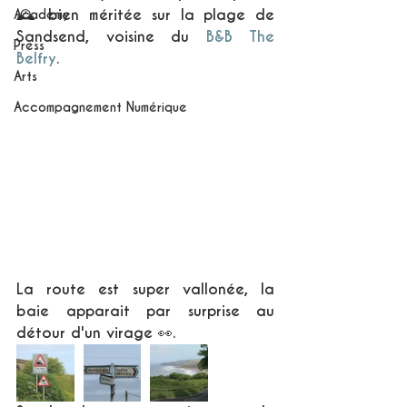
🕰 bien méritée sur la plage de 
Academy
Sandsend, voisine du 
B&B The 
Press
Belfry
.
Arts
Accompagnement Numérique
La route est super vallonée, la 
baie apparait par surprise au 
détour d'un virage 👀. 