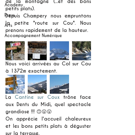
de la montagne (...et des bons 
Academy
petits plats).
Press
Depuis Champery nous empruntons 
la petite "route sur Cou". Nous 
Arts
prenons rapidement de la hauteur. 
Accompagnement Numérique
Nous voici arrivées au Col sur Cou 
à 1372m exactement.
La 
Cantine sur Coux 
trône face 
aux Dents du Midi, quel spectacle 
grandiose !!! 🙃😮😮
On apprécie l'accueil chaleureux 
et les bons petits plats à déguster 
sur la terrasse.