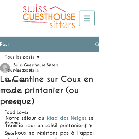
Post
Tous les posts
Swiss Guesthouse Sitters
Tous les posts
Mar 23, 2018
La Cantine sur Coux en
Partenaires
mode printanier (ou
Tourisme
presque)
Agenda
Food Lover
Notre séjour au 
Riad des Neiges
 se 
Animaux
termine sous un soleil printanier☀️☀️
☀️. Nous ne résistons pas à l'appel 
Sport