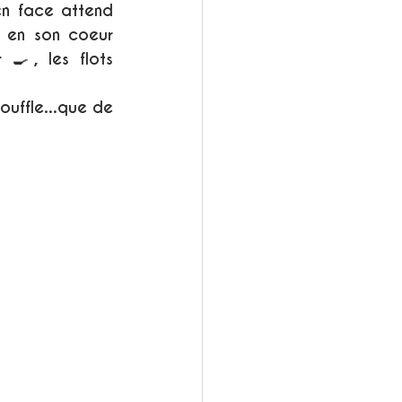
en face attend 
 en son coeur 
🍳, les flots 
uffle...que de 