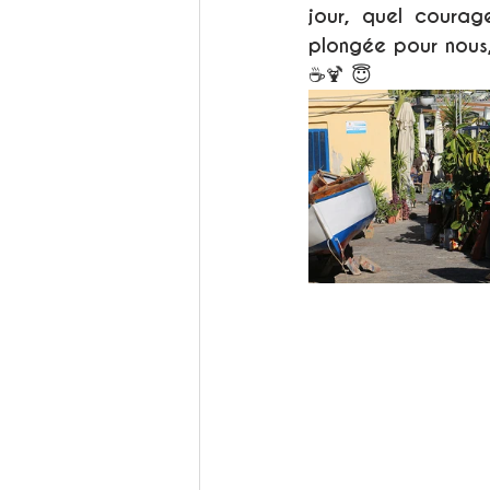
jour, quel courag
plongée pour nous, 
☕️🍹 😇