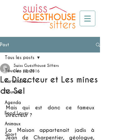
Post
Tous les posts
Swiss Guesthouse Sitters
Tous les posts
Dec 12, 2016
Le Directeur et Les mines
Partenaires
de Sel
Tourisme
Agenda
Mais qui est donc ce fameux 
Food Lover
Directeur ?
Animaux
La Maison appartenait jadis à 
Sport
Jean de Charpentier, géologue, 