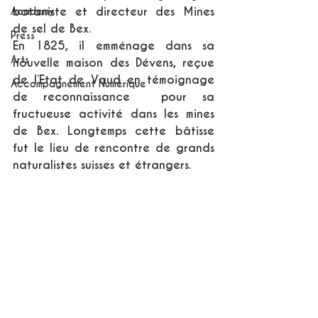
botaniste et directeur des Mines 
Academy
de sel de Bex.
Press
En 1825, il emménage dans sa 
Arts
nouvelle maison des Dévens, reçue 
de l’Etat de Vaud en témoignage 
Accompagnement Numérique
de reconnaissance  pour sa 
fructueuse activité dans les mines 
de Bex. Longtemps cette bâtisse 
fut le lieu de rencontre de grands 
naturalistes suisses et étrangers.