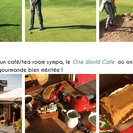
un café/tea room sympa, le 
One World Cafe
  où on
gourmande bien méritée !