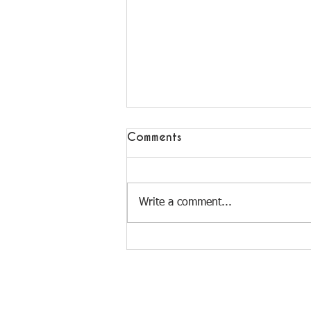
Comments
Write a comment...
La Guadeloupe - Grand
Cul de Sac Marin
Follow us