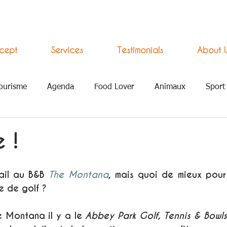
cept
Services
Testimonials
About 
ourisme
Agenda
Food Lover
Animaux
Sport
ement Numérique
 !
il au B&B 
The Montana
, mais quoi de mieux pour
e de golf ?
 Montana il y a le 
Abbey Park Golf, Tennis & Bowl