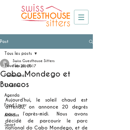
Post
Tous les posts
Swiss Guesthouse Sitters
Tous les posts
Feb 20, 2017
Cabo Mondego et
Partenaires
Buarcos
Tourisme
Agenda
Aujourd’hui, le soleil chaud est 
Food Lover
attendu, on annonce 20 degrés 
pour l’après-midi. Nous avons 
Animaux
décidé de parcourir le parc 
Sport
national do Cabo Mondego, et de 