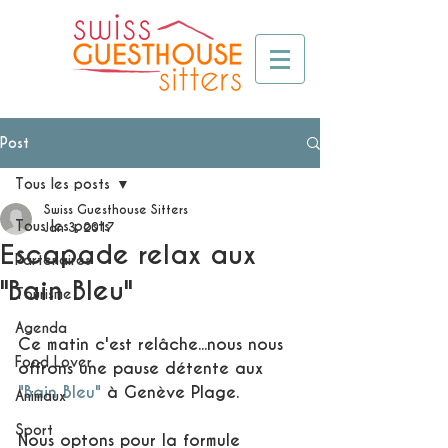
Post
Tous les posts
Swiss Guesthouse Sitters
Tous les posts
Jan 3, 2017
Escapade relax aux
Partenaires
"Bain Bleu"
Tourisme
Agenda
Ce matin c'est relâche...nous nous 
Food Lover
offrons une pause détente aux 
"Bain Bleu"
 à Genève Plage.
Animaux
Sport
Nous optons pour la formule 