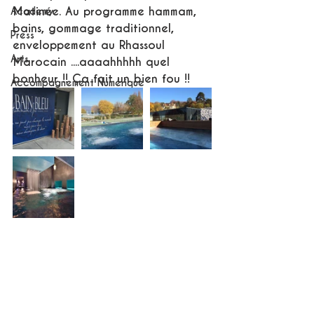
Matinée. Au programme hammam, 
Academy
bains, gommage traditionnel, 
Press
enveloppement au Rhassoul 
Arts
Marocain ....aaaahhhhh quel 
bonheur !! Ça fait un bien fou !!
Accompagnement Numérique