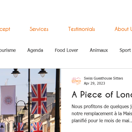
cept
Services
Testimonials
About 
ourisme
Agenda
Food Lover
Animaux
Sport
ement Numérique
Swiss Guesthouse Sitters
Apr 29, 2023
A Piece of Lon
Nous profitons de quelques j
notre remplacement à la Mai
planifié pour le mois de mai..