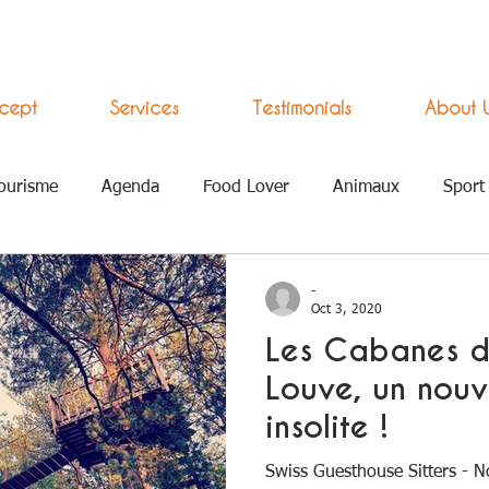
cept
Services
Testimonials
About 
ourisme
Agenda
Food Lover
Animaux
Sport
ement Numérique
-
Oct 3, 2020
Les Cabanes d
Louve, un nouv
insolite !
Swiss Guesthouse Sitters - N