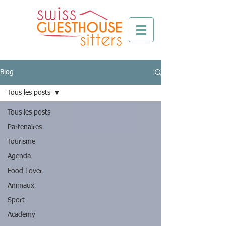
Blog
Tous les posts
Tous les posts
Partenaires
Tourisme
Agenda
Food Lover
Animaux
Sport
Academy