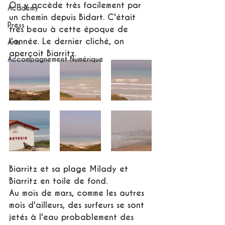
On y accède très facilement par 
Academy
un chemin depuis Bidart. C'était 
Press
très beau à cette époque de 
l'année. Le dernier cliché, on 
Arts
aperçoit Biarritz.
Accompagnement Numérique
Biarritz et sa plage Milady et 
Biarritz en toile de fond. 
Au mois de mars, comme les autres 
mois d'ailleurs, des surfeurs se sont 
jetés à l'eau probablement des 