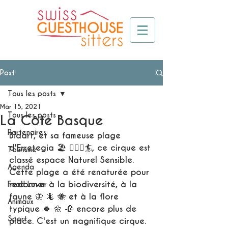
Post
Tous les posts
Mar 15, 2021
Tous les posts
La Côte Basque
Partenaires
Bidart, et sa fameuse plage 
d'Erretegia 🏖 🏄🏼‍♀️🏄, ce cirque est 
Tourisme
classé espace Naturel Sensible. 
Agenda
Cette plage a été renaturée pour 
redonner à la biodiversité, à la 
Food Lover
faune 🦋 🦎 🐝 et à la flore 
Animaux
typique 🍀 🌼 🥀 encore plus de 
Sport
place. C'est un magnifique cirque. 