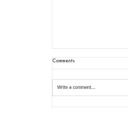
Comments
Write a comment...
Rosie's Club - Nouvelle
Collaboration en Corse !
Follow us