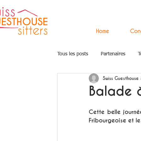
Home
Con
Tous les posts
Partenaires
T
Swiss Guesthouse 
Press
Arts
Accompagn
Balade 
Cette belle journé
Fribourgeoise et l