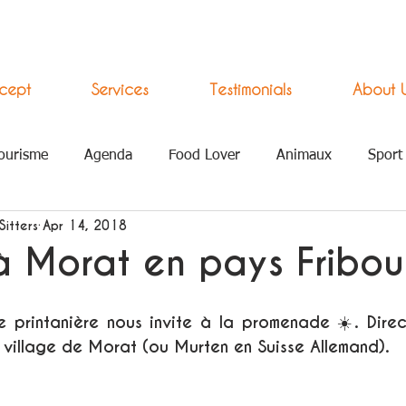
cept
Services
Testimonials
About 
ourisme
Agenda
Food Lover
Animaux
Sport
Sitters
Apr 14, 2018
ement Numérique
à Morat en pays Fribou
e printanière nous invite à la promenade ☀️. Direct
e village de Morat (ou Murten en Suisse Allemand).