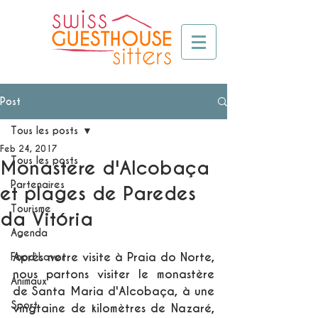
Post
Tous les posts
Feb 24, 2017
Tous les posts
Monastere d'Alcobaça
Partenaires
et plages de Paredes
Tourisme
da Vitória
Agenda
Après notre visite à Praia do Norte, 
Food Lover
nous partons visiter le monastère 
Animaux
de Santa Maria d'Alcobaça, à une 
Sport
vingtaine de kilomètres de Nazaré, 