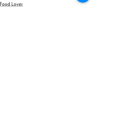
Food Lover
See All
Recent Posts