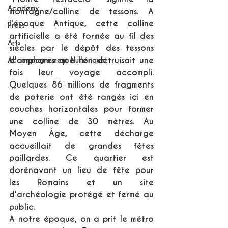
Academy
montagne/colline de tessons. A 
l'époque Antique, cette colline 
Press
artificielle a été formée au fil des 
Arts
siècles par le dépôt des tessons 
d'amphores que l'on détruisait une 
Accompagnement Numérique
fois leur voyage accompli. 
Quelques 86 millions de fragments 
de poterie ont été rangés ici en 
couches horizontales pour former 
une colline de 30 mètres. Au 
Moyen Âge, cette décharge 
accueillait de grandes fêtes 
paillardes. Ce quartier est 
dorénavant un lieu de fête pour 
les Romains et un site 
d'archéologie protégé et fermé au 
public.
A notre époque, on a prit le métro 