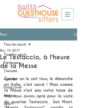
Post
Tous les posts
Nov 19, 2017
Tous les posts
Le Testaccio, à l'heure
Partenaires
de la Messe
Tourisme
Comme on le sait tous, le dimanche 
Agenda
en Italie, c'est sacré ! Mais comme 
Food Lover
la Messe n'est pas notre tasse de 
Animaux
thé, nous avons opté pour la visite 
du quartier 
Testaccio
.  Son Mont. 
Sport
"Monte Testaccio" signifie la 