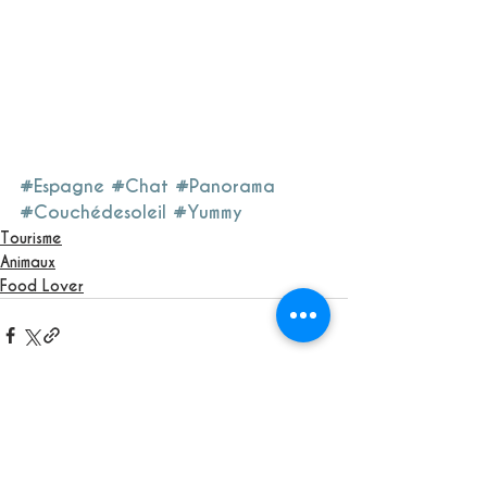
#Espagne
#Chat
#Panorama
#Couchédesoleil
#Yummy
Tourisme
Animaux
Food Lover
See All
Recent Posts