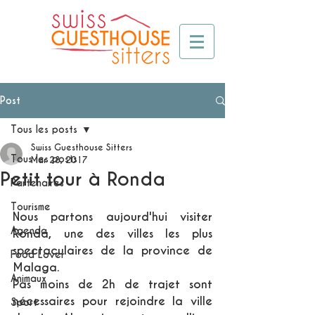
Post
Tous les posts
Swiss Guesthouse Sitters
Tous les posts
Mar 28, 2017
Petit tour à Ronda
Partenaires
Tourisme
Nous partons aujourd'hui visiter 
Agenda
Ronda, une des villes les plus 
spectaculaires de la province de 
Food Lover
Malaga.
Animaux
Pas moins de 2h de trajet sont 
nécessaires pour rejoindre la ville 
Sport