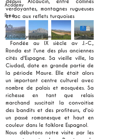
depuis Alcaucin, entre collines 
Academy
verdoyantes, montagnes rugueuses 
Press
et lac aux reflets turquoises
Arts
Accompagnement Numérique
 Fondée au IX siècle av J.-C., 
Ronda est l'une des plus anciennes 
cités d'Espagne. Sa vieille ville, la 
Ciudad, date en grande partie de 
la période Maure. Elle était alors 
un important centre culturel avec 
nombre de palais et mosquées. Sa 
richesse en tant que relais 
marchand suscitait la convoitise 
des bandits et des profiteurs, d'où 
un passé romanesque et haut en 
couleur dans le folklore Espagnol.
Nous débutons notre visite par les 