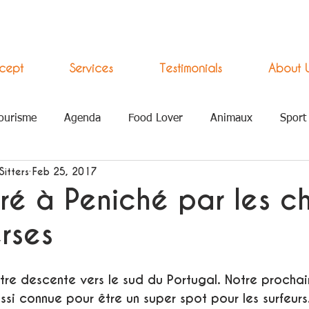
cept
Services
Testimonials
About 
ourisme
Agenda
Food Lover
Animaux
Sport
Sitters
Feb 25, 2017
ement Numérique
é à Peniché par les c
rses
tre descente vers le sud du Portugal. Notre prochai
ussi connue pour être un super spot pour les surfeurs