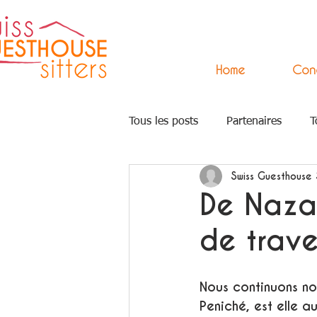
Home
Con
Tous les posts
Partenaires
T
Swiss Guesthouse 
Press
Arts
Accompagn
De Nazar
de trave
Nous continuons no
Peniché, est elle a