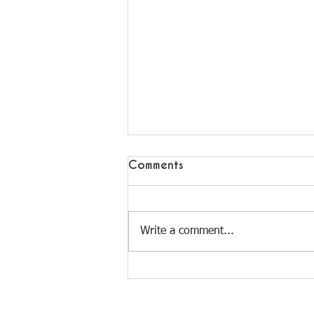
Comments
Write a comment...
Rosie's Club - Nouvelle
Collaboration en Corse !